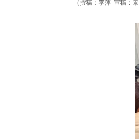
（撰稿：李萍
审稿：景