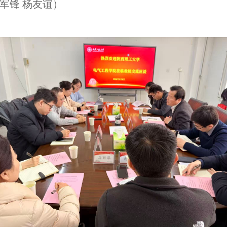
军锋
杨友谊）