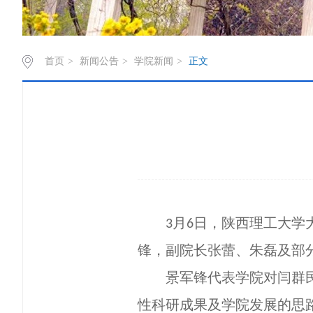
首页
>
新闻公告
>
学院新闻
>
正文
月
日，陕西理工大学
3
6
锋，副院长张蕾、朱磊及部
景军锋代表学院对闫群
性科研成果及学院发展的思